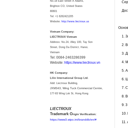
No.18 East Street A Adams,
Серти
Brighton CO, United States
Досту
80601
Tel:
+1 6262421205
Website:
http://www.liectroux.us
Основ
Vietnam Company:
1. За
LIECTROUX Vietnam
Address: No.24, Alley 100, Tay Son
2. Ви
Street, Dong Da District, Hanoi,
Vietnam
3. До
Tel: 0084-2463286399
4. Мо
Website:
https://www.liectroux.vn
5. Ав
HK Company:
Lilin International Group Ltd.
6. Шв
Add: Liectroux Building,
7. Сп
JXM343,
Wing Tuck Commercial Centre,
177-83 Wing Lok St, Hong Kong
8. Вб
9. 3 
LIECTROUX
10. В
Trademark O
rigin Verification:
https://www3.wipo.int/branddb/en/#
11. А