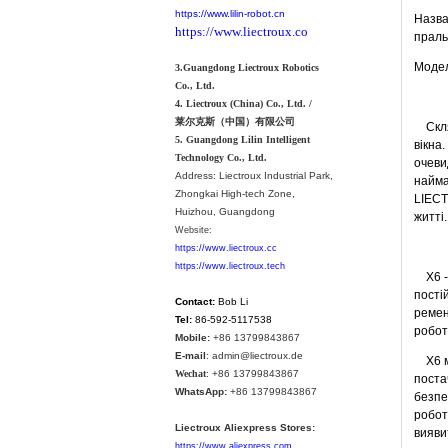
https://www.lilin-robot.cn
Назва
https://www.liectroux.co
праль
Модел
3.Guangdong Liectroux Robotics
Co., Ltd.
4. Liectroux (China) Co., Ltd. /
莱尔克斯（中国）有限公司
Скляна
5. Guangdong Lilin Intelligent
вікна
Technology Co., Ltd.
очеви
Address:
Liectroux Industrial Park,
найма
Zhongkai High-tech Zone,
LIECT
Huizhou, Guangdong
житті.
Website:
https://www.liectroux.cc
https://www.liectroux.tech
X6 - 
пості
Contact:
Bob Li
ремен
Tel:
86-592-5117538
робот
Mobile:
+86 13799843867
E-mail
: admin@liectroux.de
X6 ма
Wechat
: +86 13799843867
поста
WhatsApp:
+86 13799843867
безпе
робот
Liectroux Aliexpress Stores:
виявит
https://www.aliexpress.com