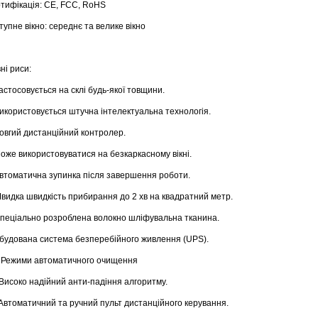
фікація: CE, FCC, RoHS
пне вікно: середнє та велике вікно
ні риси:
стосовується на склі будь-якої товщини.
користовується штучна інтелектуальна технологія.
вгий дистанційний контролер.
же використовуватися на безкаркасному вікні.
томатична зупинка після завершення роботи.
идка швидкість прибирання до 2 хв на квадратний метр.
еціально розроблена волокно шліфувальна тканина.
удована система безперебійного живлення (UPS).
Режими автоматичного очищення
исоко надійний анти-падіння алгоритму.
втоматичний та ручний пульт дистанційного керування.