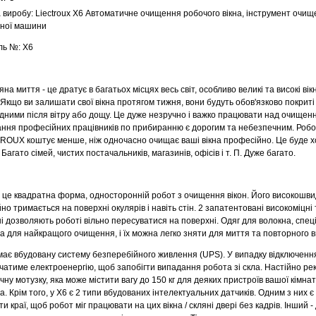
 виробу: Liectroux X6 Автоматичне очищення робочого вікна, інструмент очищ
ної машини
ь №: X6
 миття - це дратує в багатьох місцях весь світ, особливо великі та високі вікн
. Якщо ви залишати свої вікна протягом тижня, вони будуть обов'язково покриті
дними після вітру або дощу. Це дуже незручно і важко працювати над очищенн
ння професійних працівників по прибиранню є дорогим та небезпечним. Роб
ROUX коштує менше, ніж одночасно очищає ваші вікна професійно. Це буде 
 Багато сімей, чистих постачальників, магазинів, офісів і т. П. Дуже багато.
це квадратна форма, односторонній робот з очищення вікон. Його високошви
йно тримається на поверхні окулярів і навіть стін. 2 запатентовані високоміцні
і дозволяють роботі вільно пересуватися на поверхні. Одяг для волокна, спе
а для найкращого очищення, і їх можна легко зняти для миття та повторного 
є вбудовану систему безперебійного живлення (UPS). У випадку відключен
чатиме електроенергію, щоб запобігти випадання робота зі скла. Настійно ре
чну мотузку, яка може містити вагу до 150 кг для деяких пристроїв вашої кімна
а. Крім того, у X6 є 2 типи вбудованих інтелектуальних датчиків. Одним з них 
и краї, щоб робот міг працювати на цих вікна / скляні двері без кадрів. Інший -