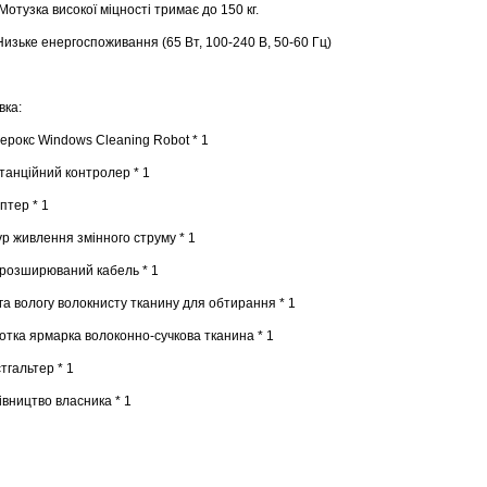
отузка високої міцності тримає до 150 кг.
зьке енергоспоживання (65 Вт, 100-240 В, 50-60 Гц)
вка:
рокс Windows Cleaning Robot * 1
нційний контролер * 1
тер * 1
живлення змінного струму * 1
озширюваний кабель * 1
 вологу волокнисту тканину для обтирання * 1
ка ярмарка волоконно-сучкова тканина * 1
альтер * 1
ництво власника * 1