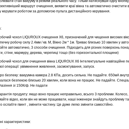
олювати стан вакууму в режимі реального часу. Тільки натиснувши одну кнопку
ективніший маршрут очищення, виявити краї вікна та автоматично очистити в
у керувати роботом за допомогою пульта дистанційного керування.
:
бочий чохол LIQUROUX очищення X6, призначений для чищення високих вікон
печну робочу силу 2.4мм / кв. М, Вікно 2м * 1м. Триває близько 10 хвилин у ав
йте автоматично, 3 способи очищення. Підходить для різних поверхонь понад 
ти, стіни, мармуру, дерева, черепиці тощо (без горизонтальної площини)
бочий чохол для очищення вікна LIQUROUX X6 Інтелектуальне навігаційне п
вої операції: увімкнення живлення, засмоктування, запуск.
о безпеку: вакуумна камера 2.8 КПа, досить сильна. Не падайте. 650мА внут
алася безпекою близько 20 хвилин, коли вона не працює. Не падайте. Спеціа
лазіння зі 150Кгф. Не падати
рантія продукту: якщо воно працює неправильно, всього 3 проблеми. Колесо, 
айте відео, коли він не може працювати, наші інженери знайдуть проблему та
о ослабте гвинт , змінити частину. Це дуже легко змінити самостійно.
чні характеристики: