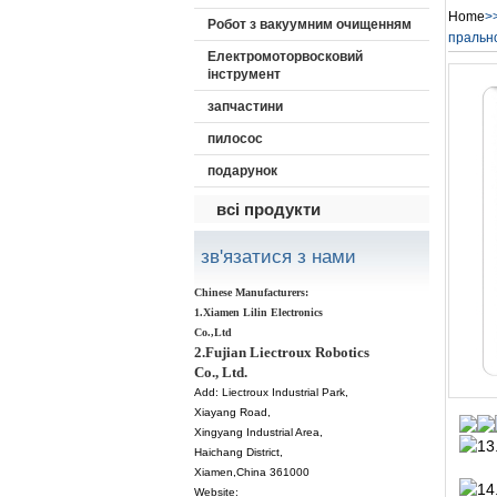
Home
>
Робот з вакуумним очищенням
пральн
Електромоторвосковий
інструмент
запчастини
пилосос
подарунок
всі продукти
зв'язатися з нами
Chinese Manufacturers:
1.Xiamen Lilin Electronics
Co.,Ltd
2.Fujian Liectroux Robotics
Co., Ltd.
Add:
Liectroux Industrial Park,
Xiayang Road,
Xingyang Industrial Area,
Haichang District
,
Xiamen
,China 361000
Website: