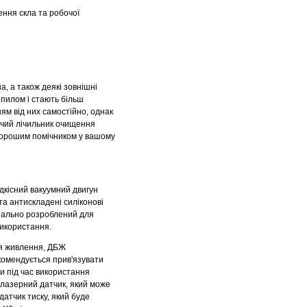
ення скла та робочої
а, а також деякі зовнішні
 пилом і стають більш
ям від них самостійно, однак
очий лічильник очищення
хорошим помічником у вашому
дкісний вакуумний двигун
 та антискладені силіконові
ціально розроблений для
використання.
ня живлення, ДБЖ
комендується прив'язувати
ти під час використання
є лазерний датчик, який може
 датчик тиску, який буде