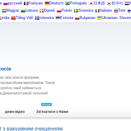
а
русский
Français
Deutsch
Português
日本語
한국어
N
Magyar
Lietuva
Dansk
Polski
Svenska
Italiano
ไทย
india
Tiếng Việt
íslenska
Estonia
Bulgarian
Ukrainian
Sloven
осів
має своє власні фабрики,
м професійним виробником. Також
озробок, який займається
в.Дякуючипотужній технічній
більше
демо-відео
Зв'язатися з Нами
т з вакуумним очищенням