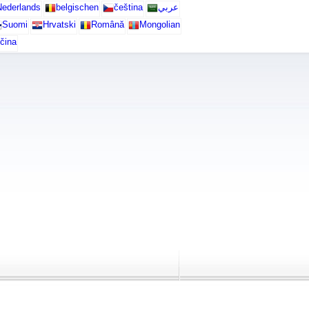
ederlands
belgischen
čeština
عربي
Suomi
Hrvatski
Română
Mongolian
čina