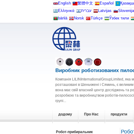
English
繁體中文
Español
Қазақш
Ελληνικά
עברית
Latvijas
Slovenija
bāṅlā
Norsk
Türkçe
Ўзбек тили
Виробник роботизованих пилос
Компанія LILINInternationalGroupLimited, яка 
розташовані в Шеньчжені і Сяминь, є велики
вона має свій власний центр досліджень та р
розробкою та виробництвом роботів-пилососі
групі...
додому
Про Нас
продукти
Робо
Робот-прибиральник