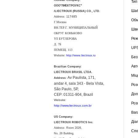
Russian Company:
Тип к
ООО"ЛИЕКТРОУКС"
Шабло
/LIECTROUX (RUSSIA) CO., LTD.
117485
Address:
Обмеж
Г.Москва
ВН.ТЕР.Г. МУНИЦИПАЛЬНЫЙ
Швидк
ОКРУГ КОНЬКОВО
Режим
УЛ БУТЛЕРОВА
Д. 7Б
UPS (
ПОМЕЩ. 113
Website:
http://www.liectroux.ru
Безра
Авто
Brazilian Company:
LIECTROUX BRASIL LTDA.
Міцні
Av Paulista, 171,
Address:
andar 4, sala 343 - Bela Vista,
Розмі
São Paulo, SP,
Допус
CEP: 01311-904, Brazil
Website:
Розмі
http://www.liectroux.com.br
Вага:
US Company:
Діапа
LIECTROUX ROBOTICS Inc.
Address: Room 2026,
Спожи
No. 26 Building,