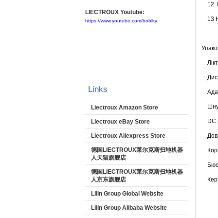
12. М
LIECTROUX Youtube:
13 Ни
https://www.youtube.com/boblky
Упако
Лікте
Диста
Links
Адап
Шнур 
Liectroux Amazon Store
DC р
Liectroux eBay Store
Liectroux Aliexpress Store
Довга
德国LIECTROUX莱尔克斯扫地机器
Корот
人天猫旗舰店
Бюстг
德国LIECTROUX莱尔克斯扫地机器
人京东旗舰店
Керів
Lilin Group Global Website
Lilin Group Alibaba Website