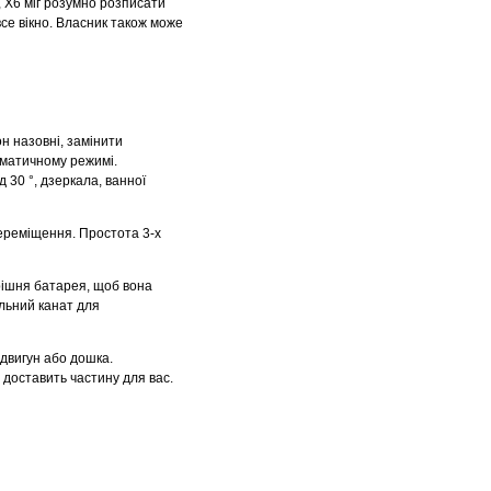
, X6 міг розумно розписати
се вікно. Власник також може
 назовні, замінити
томатичному режимі.
30 °, дзеркала, ванної
ереміщення. Простота 3-х
рішня батарея, щоб вона
льний канат для
двигун або дошка.
 доставить частину для вас.