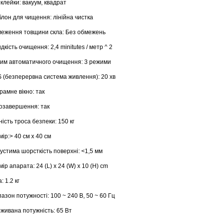
лейки: вакуум, квадрат
н для чищення: лінійна чистка
ення товщини скла: Без обмежень
ість очищення: 2,4 minitutes / метр ^ 2
 автоматичного очищення: 3 режими
безперервна система живлення): 20 хв
мне вікно: так
завершення: так
сть троса безпеки: 150 кг
р:> 40 см х 40 см
тима шорсткість поверхні: <1,5 мм
р апарата: 24 (L) x 24 (W) x 10 (H) cm
 1.2 кг
зон потужності: 100 ~ 240 В, 50 ~ 60 Гц
вана потужність: 65 Вт