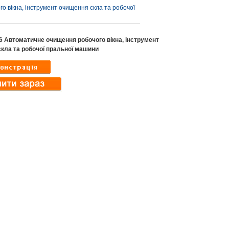
о вікна, інструмент очищення скла та робочої
X6 Автоматичне очищення робочого вікна, інструмент
кла та робочої пральної машини
ndefined variable
ideo_text in
ndefined variable
ux-
w_text in
includes/templates/th
ux-
lates/tpl_product_i
includes/templates/th
.php
on line
33
lates/tpl_product_i
.php
on line
37