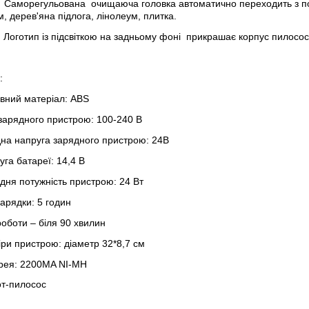
Саморегульована
очищаюча головка автоматично переходить з п
, дерев'яна підлога, лінолеум, плитка.
Логотип із підсвіткою на задньому фоні
прикрашає корпус пилосос
:
вний матеріал: ABS
 зарядного пристрою: 100-240 В
дна напруга зарядного пристрою: 24В
га батареї: 14,4 В
дня потужність пристрою: 24 Вт
арядки: 5 годин
роботи – біля 90 хвилин
іри пристрою: діаметр 32*8,7 см
рея: 2200MA NI-MH
т-пилосос