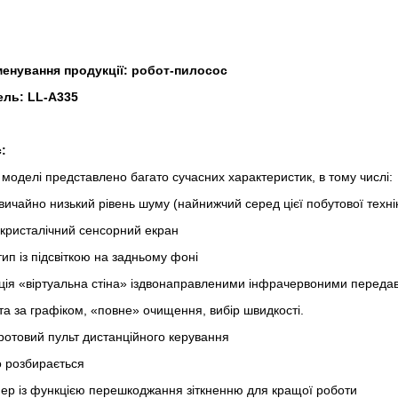
енування продукції: робот-пилосос
ль: LL-A335
:
 моделі представлено багато сучасних характеристик, в тому числі:
вичайно низький рівень шуму (найнижчий серед цієї побутової техні
окристалічний сенсорний екран
ип із підсвіткою на задньому фоні
ція «віртуальна стіна» іздвонаправленими інфрачервоними переда
та за графіком, «повне» очищення, вибір швидкості.
ротовий пульт дистанційного керування
о розбирається
ер із функцією перешкоджання зіткненню для кращої роботи