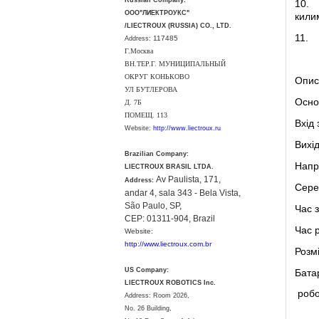
Russian Company:
10.
ООО"ЛИЕКТРОУКС"
килим
/LIECTROUX (RUSSIA) CO., LTD.
11.
117485
Address:
Г.Москва
ВН.ТЕР.Г. МУНИЦИПАЛЬНЫЙ
ОКРУГ КОНЬКОВО
Опис
УЛ БУТЛЕРОВА
Осно
Д. 7Б
ПОМЕЩ. 113
Вхід
Website:
http://www.liectroux.ru
Вихі
Brazilian Company:
Напру
LIECTROUX BRASIL LTDA.
Av Paulista, 171,
Address:
Сере
andar 4, sala 343 - Bela Vista,
São Paulo, SP,
Час з
CEP: 01311-904, Brazil
Час 
Website:
http://www.liectroux.com.br
Розм
US Company:
Бата
LIECTROUX ROBOTICS Inc.
робо
Address: Room 2026,
No. 26 Building,