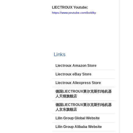
LIECTROUX Youtube:
https://www.youtube.com/boblky
Links
Liectroux Amazon Store
Liectroux eBay Store
Liectroux Aliexpress Store
德国LIECTROUX莱尔克斯扫地机器
人天猫旗舰店
德国LIECTROUX莱尔克斯扫地机器
人京东旗舰店
Lilin Group Global Website
Lilin Group Alibaba Website