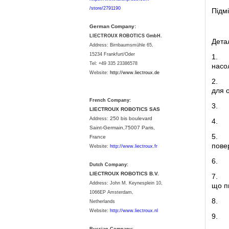
/store/2791190
Підмі
German Company:
LIECTROUX ROBOTICS GmbH.
Детал
Address: Birnbaumsmühle 65,
15234 Frankfurt/Oder
1.
Tel: +49 335 23386578
насол
Website:
http://www.liectroux.
de
2.
для 
French Company:
3.
LIECTROUX ROBOTICS SAS
250 bis boulevard
Address:
4.
Saint-Germain,75007 Paris,
5.
France
повер
Website:
http://www.liectroux.fr
6.
Dutch Company:
LIECTROUX ROBOTICS B.V.
7.
Address:
John M. Keynesplein 10,
що п
1066EP Amsterdam,
8.
Netherlands
Website:
http://www.liectroux.nl
9.