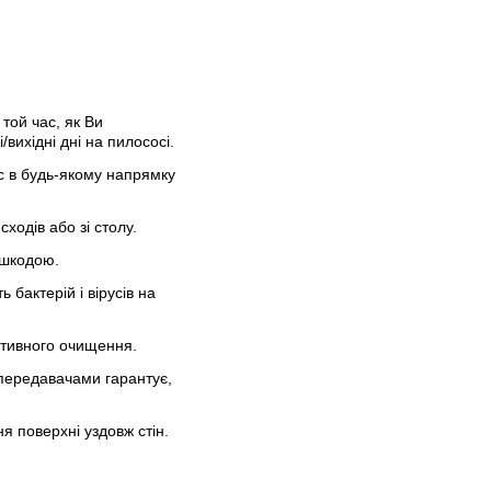
той час, як Ви
ихідні дні на пилососі.
с в будь-якому напрямку
ходів або зі столу.
ешкодою.
бактерій і вірусів на
тивного очищення.
передавачами гарантує,
 поверхні уздовж стін.