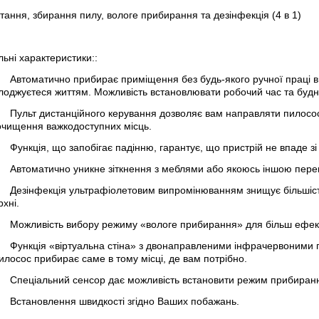
тання, збирання пилу, вологе прибирання та дезінфекція (4 в 1)
ьні характеристики::
Автоматично прибирає приміщення без будь-якого ручної праці в 
оджуєтеся життям. Можливість встановлювати робочий час та будні/в
Пульт дистанційного керування дозволяє вам направляти пилосо
очищення важкодоступних місць.
Функція, що запобігає падінню, гарантує, що пристрій не впаде зі с
Автоматично уникне зіткнення з меблями або якоюсь іншою пер
Дезінфекція ультрафіолетовим випромінюванням знищує більшість 
хні.
Можливість вибору режиму «вологе прибирання» для більш ефек
Функція «віртуальна стіна» з двонаправленими інфрачервоними 
илосос прибирає саме в тому місці, де вам потрібно.
Спеціальний сенсор дає можливість встановити режим прибирання
Встановлення швидкості згідно Ваших побажань.