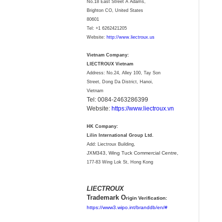
No.18 East Street A Adams,
Brighton CO, United States
80601
Tel:
+1 6262421205
Website:
http://www.liectroux.us
Vietnam Company:
LIECTROUX Vietnam
Address: No.24, Alley 100, Tay Son
Street, Dong Da District, Hanoi,
Vietnam
Tel: 0084-2463286399
Website:
https://www.liectroux.vn
HK Company:
Lilin International Group Ltd.
Add: Liectroux Building,
JXM343,
Wing Tuck Commercial Centre,
177-83 Wing Lok St, Hong Kong
LIECTROUX
Trademark O
rigin Verification:
https://www3.wipo.int/branddb/en/#