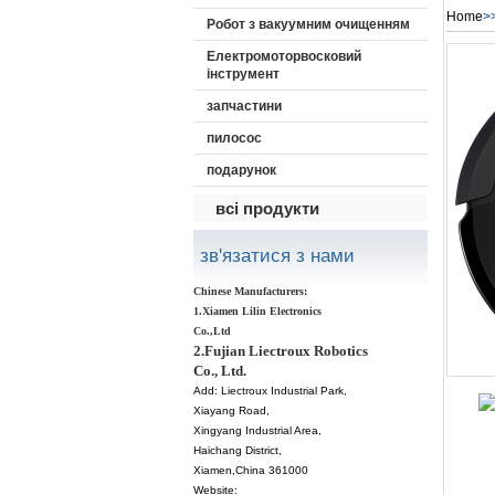
Home
>
Робот з вакуумним очищенням
Електромоторвосковий
інструмент
запчастини
пилосос
подарунок
всі продукти
зв'язатися з нами
Chinese Manufacturers:
1.Xiamen Lilin Electronics
Co.,Ltd
2.Fujian Liectroux Robotics
Co., Ltd.
Add:
Liectroux Industrial Park,
Xiayang Road,
Xingyang Industrial Area,
Haichang District
,
Xiamen
,China 361000
Website: