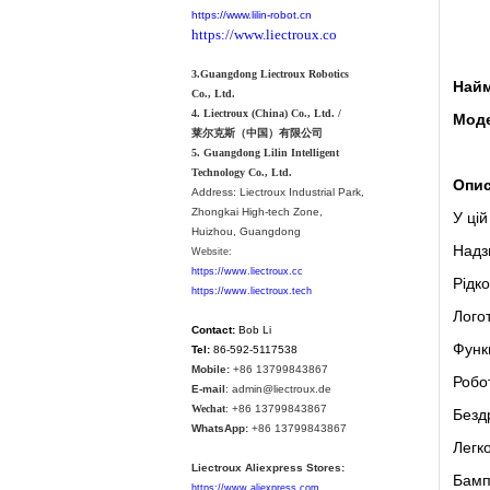
https://www.lilin-robot.cn
https://www.liectroux.co
3.Guangdong Liectroux Robotics
Найм
Co., Ltd.
4. Liectroux (China) Co., Ltd. /
Моде
莱尔克斯（中国）有限公司
5. Guangdong Lilin Intelligent
Technology Co., Ltd.
Опис
Address:
Liectroux Industrial Park,
Zhongkai High-tech Zone,
У цій
Huizhou, Guangdong
Надз
Website:
https://www.liectroux.cc
Рідк
https://www.liectroux.tech
Логот
Contact:
Bob Li
Функ
Tel:
86-592-5117538
Mobile:
+86 13799843867
Робо
E-mail
: admin@liectroux.de
Wechat
: +86 13799843867
Безд
WhatsApp:
+86 13799843867
Легк
Liectroux Aliexpress Stores:
Бамп
https://www.aliexpress.com