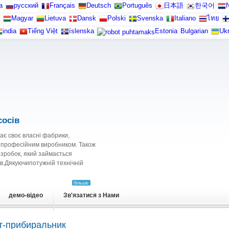
а
русский
Français
Deutsch
Português
日本語
한국어
N
Magyar
Lietuva
Dansk
Polski
Svenska
Italiano
ไทย
india
Tiếng Việt
íslenska
Estonia
Bulgarian
Ukr
осів
має своє власні фабрики,
м професійним виробником. Також
озробок, який займається
в.Дякуючипотужній технічній
більше
демо-відео
Зв'язатися з Нами
т-прибиральник