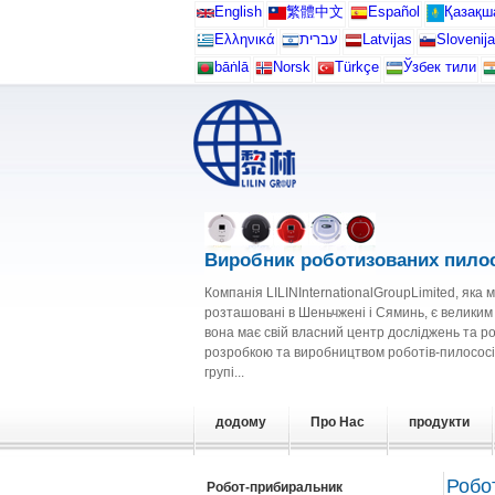
English
繁體中文
Español
Қазақш
Ελληνικά
עברית
Latvijas
Slovenija
bāṅlā
Norsk
Türkçe
Ўзбек тили
Виробник роботизованих пилос
Компанія LILINInternationalGroupLimited, яка 
розташовані в Шеньчжені і Сяминь, є велики
вона має свій власний центр досліджень та р
розробкою та виробництвом роботів-пилососі
групі...
додому
Про Нас
продукти
Робо
Робот-прибиральник