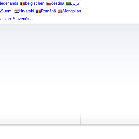
ederlands
belgischen
čeština
عربي
Suomi
Hrvatski
Română
Mongolian
ainian
Slovenčina