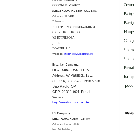
Russian Company:
Осно
ООО"ЛИЕКТРОУКС"
/LIECTROUX (RUSSIA) CO., LTD.
Вхід 
117485
Address:
Г.Москва
Вихід
ВН.ТЕР.Г. МУНИЦИПАЛЬНЫЙ
Напру
ОКРУГ КОНЬКОВО
УЛ БУТЛЕРОВА
Серед
Д. 7Б
ПОМЕЩ. 113
Час з
Website:
http://www.liectroux.ru
Час р
Brazilian Company:
Розмі
LIECTROUX BRASIL LTDA.
Av Paulista, 171,
Address:
Бата
andar 4, sala 343 - Bela Vista,
робо
São Paulo, SP,
CEP: 01311-904, Brazil
Website:
http://www.liectroux.com.br
подар
US Company:
LIECTROUX ROBOTICS Inc.
Address: Room 2026,
No. 26 Building,