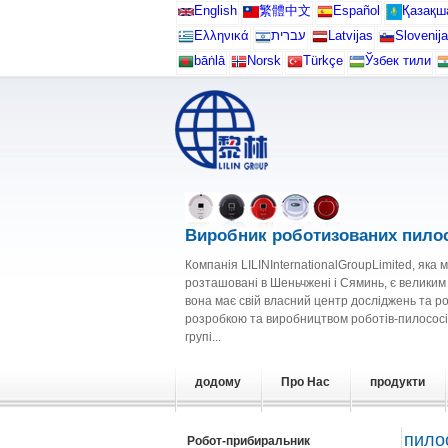
English
繁體中文
Español
Қазақш
Ελληνικά
עברית
Latvijas
Slovenija
bāṅlā
Norsk
Türkçe
Ўзбек тили
Виробник роботизованих пилос
Компанія LILINInternationalGroupLimited, яка 
розташовані в Шеньчжені і Сяминь, є велики
вона має свій власний центр досліджень та р
розробкою та виробництвом роботів-пилососі
групі...
додому
Про Нас
продукти
пило
Робот-прибиральник