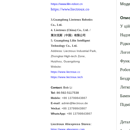
Моде
https://www.lilin-robot.cn
https://www.liectroux.co
Опис
3.Guangdong Liectroux Robotics
Co., Ltd.
У цій
4. Liectroux (China) Co., Ltd. /
Надзв
莱尔克斯（中国）有限公司
5. Guangdong Lilin Intelligent
Рідко
Technology Co., Ltd.
Address:
Liectroux Industrial Park,
Логот
Zhongkai High-tech Zone,
Функц
Huizhou, Guangdong
Website:
Робот
https://www.liectroux.cc
https://www.liectroux.tech
Бездр
Легко
Contact:
Bob Li
Tel:
86-592-5117538
Бампе
Mobile:
+86 13799843867
E-mail
: admin@liectroux.de
Підмі
Wechat
: +86 13799843867
WhatsApp:
+86 13799843867
Детал
Liectroux Aliexpress Stores:
https://www.aliexpress.com