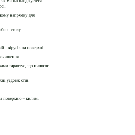
, як Ви насолоджуєтеся
сі.
якому напрямку для
бо зі столу.
.
 і вірусів на поверхні.
 очищення.
чами гарантує, що пилосос
ні уздовж стін.
на поверхню – килим,