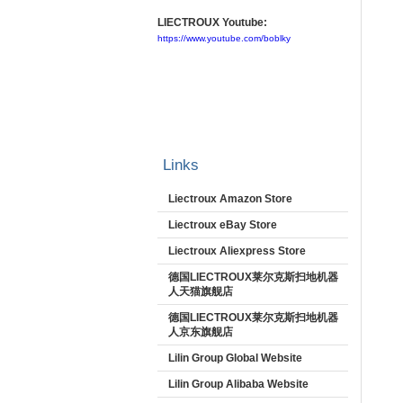
LIECTROUX Youtube:
https://www.youtube.com/boblky
Links
Liectroux Amazon Store
Liectroux eBay Store
Liectroux Aliexpress Store
德国LIECTROUX莱尔克斯扫地机器
人天猫旗舰店
德国LIECTROUX莱尔克斯扫地机器
人京东旗舰店
Lilin Group Global Website
Lilin Group Alibaba Website