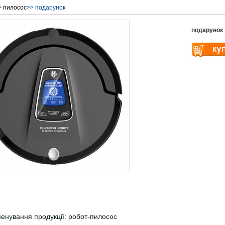
>
пилосос
>> подарунок
подарунок
Warning
: U
$vii_buy_no
/web/liectro
global.com/
eme100/temp
nfo_display
енування продукції: робот-пилосос