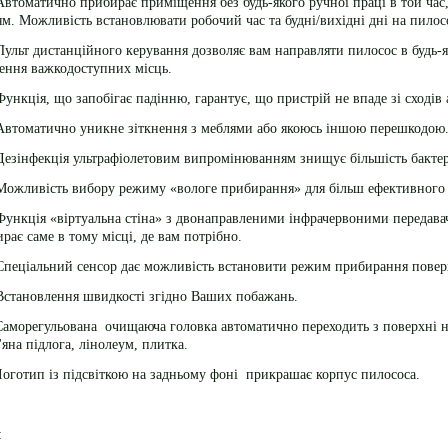
Автоматично прибирає приміщення без будь-якого ручної праці в той час
м. Можливість встановлювати робочий час та будні/вихідні дні на пилосо
Пульт дистанційного керування дозволяє вам направляти пилосос в будь-
ння важкодоступних місць.
Функція, що запобігає падінню, гарантує, що пристрій не впаде зі сходів а
Автоматично уникне зіткнення з меблями або якоюсь іншою перешкодою
Дезінфекція ультрафіолетовим випромінюванням знищує більшість бактерій
Можливість вибору режиму «вологе прибирання» для більш ефективного
Функція «віртуальна стіна» з двонаправленими інфрачервоними передава
рає саме в тому місці, де вам потрібно.
Спеціальний сенсор дає можливість встановити режим прибирання поверх
Встановлення швидкості згідно Ваших побажань.
Саморегульована
очищаюча головка автоматично переходить з поверхні 
'яна підлога, лінолеум, плитка.
оготип із підсвіткою на задньому фоні
прикрашає корпус пилососа.
: