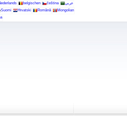
ederlands
belgischen
čeština
عربي
Suomi
Hrvatski
Română
Mongolian
na