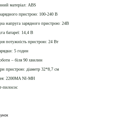
вний матеріал: ABS
зарядного пристрою: 100-240 В
на напруга зарядного пристрою: 24В
га батареї: 14,4 В
ня потужність пристрою: 24 Вт
арядки: 5 годин
оботи – біля 90 хвилин
ри пристрою: діаметр 32*8,7 см
рея: 2200MA NI-MH
т-пилосос
унок