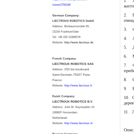
1.
/store/2791190
життя
2.
German Company:
очище
LIECTROUX ROBOTICS GmbH.
Address: Birnbaumsmühle 65,
3.
15234 Frankfurt/Oder
Tel: +49 335 23386578
4.
Website:
http://www.liectroux.
de
5.
6.
French Company:
LIECTROUX ROBOTICS SAS
7.
250 bis boulevard
Address:
приби
Saint-Germain,75007 Paris,
8.
France
Website:
http://www.liectroux.fr
9.
Dutch Company:
10.
LIECTROUX ROBOTICS B.V.
дерев
Address:
John M. Keynesplein 10,
11.
Л
1066EP Amsterdam,
Netherlands
Website:
http://www.liectroux.nl
Опис