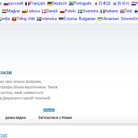
а
русский
Français
Deutsch
Português
日本語
한국어
N
Magyar
Lietuva
Dansk
Polski
Svenska
Italiano
ไทย
india
Tiếng Việt
íslenska
Estonia
Bulgarian
Ukrainian
Slovenči
осів
має своє власні фабрики,
м професійним виробником. Також
озробок, який займається
в.Дякуючипотужній технічній
більше
демо-відео
Зв'язатися з Нами
сос