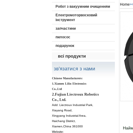
Home
>
Робот з вакуумним очищенням
Електромоторвосковий
інструмент
запчастини
пилосос
подарунок
всі продукти
зв'язатися з нами
Chinese Manufacturers:
1.Xiamen Lilin Electronics
Co.,Ltd
2.Fujian Liectroux Robotics
Co., Ltd.
Add:
Liectroux Industrial Park,
Xiayang Road,
Xingyang Industrial Area,
Haichang District
,
Xiamen
,China 361000
Найм
Website: