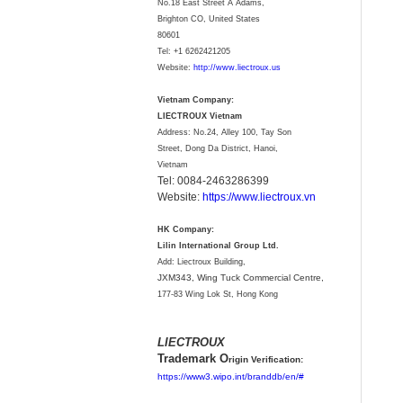
No.18 East Street A Adams,
Brighton CO, United States
80601
Tel:
+1 6262421205
Website:
http://www.liectroux.us
Vietnam Company:
LIECTROUX Vietnam
Address: No.24, Alley 100, Tay Son
Street, Dong Da District, Hanoi,
Vietnam
Tel: 0084-2463286399
Website:
https://www.liectroux.vn
HK Company:
Lilin International Group Ltd.
Add: Liectroux Building,
JXM343,
Wing Tuck Commercial Centre,
177-83 Wing Lok St, Hong Kong
LIECTROUX
Trademark O
rigin Verification:
https://www3.wipo.int/branddb/en/#