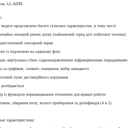
ль: LL-A335
:
 моделі представлено багато сучасних характеристик, в тому числі:
ичайно низький рівень шуму (найнижчий серед цієї побутової техніки)
кристалічний сенсорний екран
ип із підсвіткою на задньому фоні
ія «віртуальна стіна» іздвонаправленими інфрачервоними передавачами
а за графіком, «повне» очищення, вибір швидкості.
отовий пульт дистанційного керування
 розбирається
р із функцією перешкоджання зіткненню для кращої роботи
тання, збирання пилу, вологе прибирання та дезінфекція (4 в 1)
ьні характеристики::