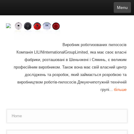
Menu
English
繁體中文
Español
русский
Қазақша
Français
Deutsch
Português
日本語
한국어
Nederlands
belgischen
čeština
عربي
Ελληνικά
עברית
Latvijas
Slovenija
Magyar
Lietuva
Dansk
Polski
Svenska
Italiano
ไทย
Виробник роботизованих пилососів
Suomi
Hrvatski
Română
Mongolian
bāṅlā
Norsk
Türkçe
Компанія LILINInternationalGroupLimited, яка має своє власні
Ўзбек тили
india
Tiếng Việt
íslenska
Estonia
Bulgarian
фабрики, розташовані в Шеньчжені і Сяминь, є великим
Ukrainian
Slovenčina
професійним виробником. Також вона має свій власний центр
досліджень та розробок, який займається розробкою та
виробництвом роботів-пилососів.Дякуючипотужній технічній
групі...
більше
Home