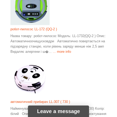
робот-пилосос LL-172 (QQ-2 )
Назва товару: робот-пилосос Модель: LL-1732(QQ-2 ) Опис:
Автоматичноочищуєковдри Автоматично повертається на
підзарядну станцію, коли рівень заряду менше ніж 2,5 амп
Видаляє алергени і ш�...
... more info
автоматичний прибирач LL-307 ( 730 )
Найменування: Робот–пилосос Модель: LL-307 (730) Колір:
Leave a message
білий Опис: 1. Інтелектуальні налаштування всмоктування