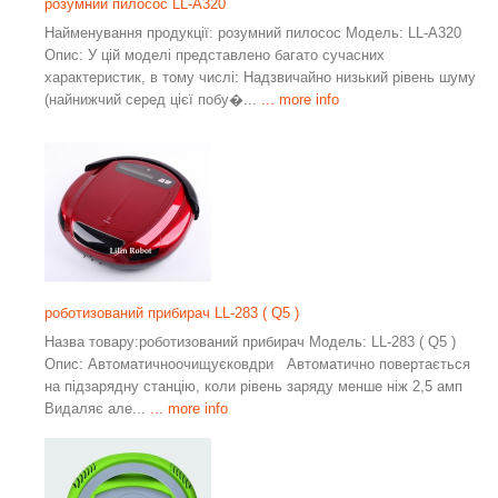
розумний пилосос LL-A320
Найменування продукції: розумний пилосос Модель: LL-A320
Опис: У цій моделі представлено багато сучасних
характеристик, в тому числі: Надзвичайно низький рівень шуму
(найнижчий серед цієї побу�...
... more info
роботизований прибирач LL-283 ( Q5 )
Назва товару:роботизований прибирач Модель: LL-283 ( Q5 )
Опис: Автоматичноочищуєковдри Автоматично повертається
на підзарядну станцію, коли рівень заряду менше ніж 2,5 амп
Видаляє але...
... more info