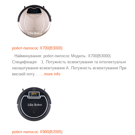
робот-пилосос X700(B3000)
Найменування: робот-пилосос Модель: X700(B3000)
Специфікація: 1. Потужність всмоктування та інтелектуальні
налаштування всмоктування A. Потужність всмоктування При
високій поту...
... more info
робот-пилосос X900(B2005)