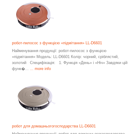
робот-пилосос з функцією «підмітання» LL-D6601
Найменування продукції: робот-пилосос з функцією
«підмітання» Модель: LL-D6601 Колір: чорний, сріблястий,
золотий Специфікація: 1. Функція «День» і «Ніч» Завдяки цій
функ�...
... more info
робот для домашньогогосподарства LL-D6601
Найменування продукції: робот для домашньогогосподарства