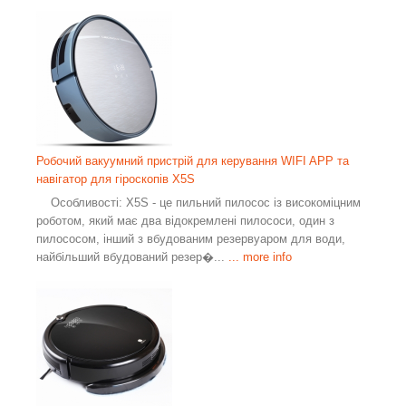
Робочий вакуумний пристрій для керування WIFI APP та
навігатор для гіроскопів X5S
Особливості: X5S - це пильний пилосос із високоміцним
роботом, який має два відокремлені пилососи, один з
пилососом, інший з вбудованим резервуаром для води,
найбільший вбудований резер�...
... more info