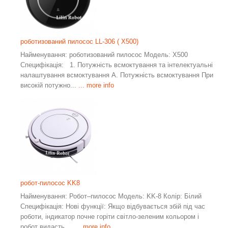
роботизований пилосос LL-306 ( X500)
Найменування: роботизований пилосос Модель: X500
Специфікація: 1. Потужність всмоктування та інтелектуальні
налаштування всмоктування A. Потужність всмоктування При
високій потужно...
... more info
робот-пилосос KK8
Найменування: Робот–пилосос Модель: KK-8 Колір: Білий
Специфікація: Нові функції: Якщо відбувається збій під час
роботи, індикатор почне горіти світло-зеленим кольором і
робот видасть ...
... more info