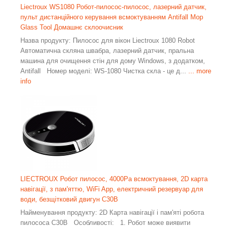
Liectroux WS1080 Робот-пилосос-пилосос, лазерний датчик,
пульт дистанційного керування всмоктуванням Antifall Mop
Glass Tool Домашнє склоочисник
Назва продукту: Пилосос для вікон Liectroux 1080 Robot
Автоматична скляна швабра, лазерний датчик, пральна
машина для очищення стін для дому Windows, з додатком,
Antifall Номер моделі: WS-1080 Чистка скла - це д...
... more
info
LIECTROUX Робот пилосос, 4000Pa всмоктування, 2D карта
навігації, з пам'яттю, WiFi App, електричний резервуар для
води, безщітковий двигун C30B
Найменування продукту: 2D Карта навігації і пам'яті робота
пилососа C30B Особливості: 1. Робот може виявити