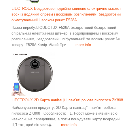
LIECTROUX Бездротове подвійне спинове електричне масло і
воск із водяним спреєм і восковим розпиленням, бездротовий
обмотувальний і воском робот F528A
Назва виробу:LIQUECTUX F528A Бездротовий бездротовий
спіральний електричний штекер з водопровідним і восковим
розпиленням, бездротовий шліфувальний та воском робот №
товару: F528A Колір: білий При...
... more info
LIECTROUX 2D Карта навігації і пам'яті робота пилососа ZK808
Найменування продукту: 2D Карта навігації і пам'яті робота
пилососа ZK808 Особливості: 1. Робот може виявити всю
навколишнє середовище, а потім побудувати карту всередині
ЦП так, щоб він чист�...
... more info